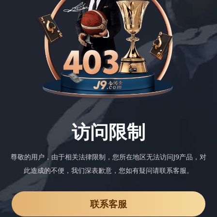
访问限制
尊敬的用户，由于相关法律限制，您所在地区无法访问J9产品，对
此造成的不便，我们深表歉意，您如有疑问请联系客服。
联系客服