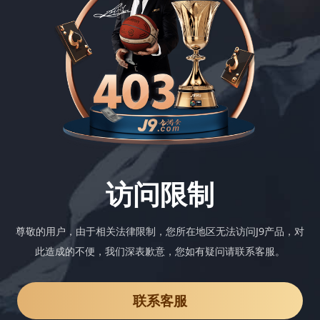
访问限制
尊敬的用户，由于相关法律限制，您所在地区无法访问J9产品，对
此造成的不便，我们深表歉意，您如有疑问请联系客服。
联系客服