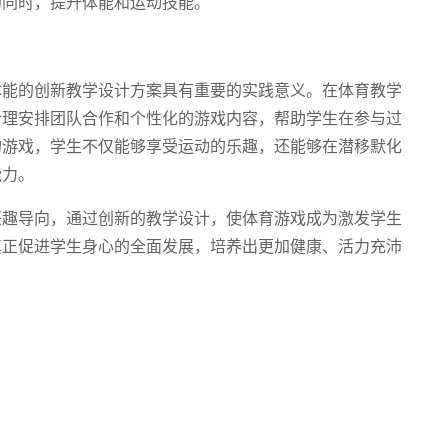
的同时，提升体能和运动技能。
体能的创新教学设计方案具有重要的实践意义。在体育教学
合理安排团队合作和个性化的游戏内容，帮助学生在参与过
的游戏，学生不仅能够享受运动的乐趣，还能够在潜移默化
能力。
兴趣导向，通过创新的教学设计，使体育游戏成为激发学生
真正促进学生身心的全面发展，培养出更加健康、活力充沛