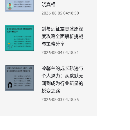
晓真相
2026-08-05 04:18:50
剑与远征霜息冰原深
度攻略全面解析挑战
与策略分享
2026-08-04 04:18:51
冷馨兰的成长轨迹与
个人魅力：从默默无
闻到成为行业新星的
蜕变之路
2026-08-03 04:18:55