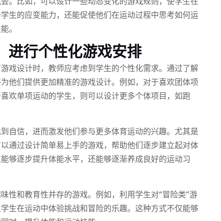
机会。比如，可以设计一些动态变化的游戏规则，使学生在
升学生的应变能力，还能促使他们在运动过程中思考如何运
技能。
，进行个性化游戏安排
育游戏设计时，教师应考虑到学生的个性化需求。通过了解
够为他们提供更加精准的游戏设计。例如，对于喜欢团体项
于喜欢单项运动的学生，则可以设计更多个体项目，如跑
找到自信，进而激发他们参与更多体育运动的兴趣。尤其是
可以通过设计简单易上手的游戏，帮助他们逐步建立起对体
仅能够逐步提升体能水平，还能够逐渐养成良好的运动习
味性和教育性并存的游戏。例如，利用学生对“冒险类”游
让学生在运动中体验挑战和冒险的乐趣。这种方式不仅能够