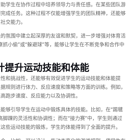
帮助学生在协作过程中培养领导力与责任感。在某些团队游
利完成任务。这种过程不仅能增强学生的团队精神，还能够
其社交能力。
快的氛围中建立起深厚的友谊和默契，进一步增强对体育活
察抓小偷”或“躲避球”等，能够让学生在不断竞争和合作中
计提升运动技能和体能
味性和挑战性，还能够有效促进学生的运动技能和体能提
根据规则进行体力、反应速度和策略等方面的训练。例如，
提高跑步速度、反应能力以及协调性。
能够引导学生在运动中锻炼具体的技能。比如，在“踢毽
高脚踝的灵活性和协调性；而在“接力赛”中，学生则通过
过这些运动技能的锻炼，学生的体能得到了全面的提升。