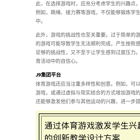
此，在选择游戏时，应充分考虑学生的兴趣点
例如，跳绳、接力赛等游戏，不仅能够锻炼学
中。
此外，游戏的挑战性也至关重要。过于简单的
的游戏可能导致学生无法顺利完成，产生挫败
足够的挑战性，又不至于让学生感到过度压力
育活动中的自信心。
J9集团平台
体育游戏还应当注重多样性和创意。例如，可
游戏，或通过虚拟与现实结合的方式增加游戏
还能够激发他们参与其他运动的兴趣，进一步