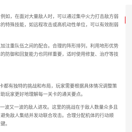
。例如，在面对大量敌人时，可以通过集中火力打击敌方弱
体的特殊技能，如远程攻击或高机动性单位，可以有效削弱
更加注重队伍之间的配合。合理的阵形排列，利用地形优势
体的防御和回复能力也同样重要，适时使用修复、治疗等技
卡都有独特的挑战和布局，玩家需要根据具体情况调整策
帮助玩家更好地理解每一关卡的通关要点。
对一波又一波的敌人进攻。这里的挑战在于敌人数量众多且
，避免敌人集结并发动联合攻击。合理分配机体的行动顺
关键。