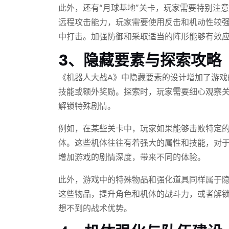
此外，还有“月球基地”关卡，玩家需要特别注
远程攻击能力，玩家需要使用反击和机动性较
中打击。加强防御和采取适当的阵形能够有效
3、隐藏要素与探索攻略
《机器人大战A》中隐藏要素的设计增加了游戏
技能或额外奖励。探索时，玩家需要细心观察
解锁特殊剧情。
例如，在某些关卡中，玩家如果能够击败特定
体。这些机体往往有着强大的属性和技能，对
增加游戏的剧情深度，带来不同的体验。
此外，游戏中的特殊物品和强化道具同样属于
这些物品，提升角色和机体的战斗力，或者解
想不到的战术优势。