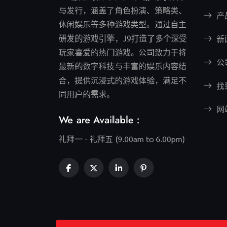
与发行，涵盖了角色扮演、策略类、
产
休闲娱乐等多种游戏类型。通过自主
研发的游戏引擎，J9打造了多个深受
新
玩家喜爱的热门游戏。公司致力于将
公
最新的数字科技与丰富的娱乐内容结
合，提供沉浸式的游戏体验，满足不
找
同用户的需求。
网
We are Available :
礼拜一 - 礼拜五 (9.00am to 6.00pm)