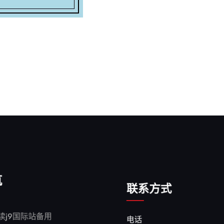
航
联系方式
电话
读j9国际站备用