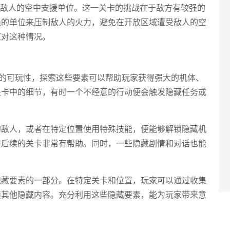
意敌人的空中支援单位。这一关卡的挑战在于敌方有较强的
强的单位来压制敌人的火力，避免在开放区域遭受敌人的空
应对这种情况。
的可玩性，探索这些要素可以帮助玩家获得强大的机体、
关卡中的细节，有时一个不经意的行动便会触发隐藏任务或
的敌人，或者在特定位置使用特殊技能，便能够解锁隐藏机
于后续的关卡非常有帮助。同时，一些隐藏剧情和对话也能
隐藏要素的一部分。在特定关卡和位置，玩家可以通过收集
锁其他隐藏内容。充分利用这些隐藏要素，能为玩家带来意