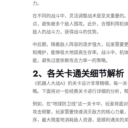
力。
在不同的战斗中，灵活调整战术是至关重要的
点，避免被多个敌人围攻。此外，合理利用机
敌人的战斗力，获得战斗的优势。
中后期，随着敌人阵容的逐步强大，玩家需要
和掩护，能够极大地提高生存率。战斗中，机
能，避免过度依赖攻击力单一的策略。
2、各关卡通关细节解析
《机器人大战A》的关卡设计非常精细，每一关
略。下面将对一些经典关卡进行详细的分析，
例如，在“地球防卫线”这一关卡中，玩家将面
攻击频繁，玩家需要快速消灭敌方的核心力量
序，最大限度地消耗敌人资源，是顺利通关的