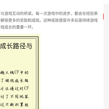
家与游戏互动的桥梁。每一次游戏中的进步，都会在经验表
，解锁更多的奖励和成就。这种成就感是许多玩家持续游戏
游戏成长的重要一环。