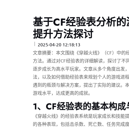
基于CF经验表分析
提升方法探讨
2025-04-20 12:18:13
文章摘要：本文围绕《穿越火线》（CF）中的
方法。通过对CF经验表的详细解读，探讨了不
逐步成长为高水平玩家。文章从多个角度出发
法，以及如何借助经验表来规划个人的游戏进
遇到的瓶颈与解决方案，提出了实际的建议。
游戏水平，达成更高的成就。
1、CF经验表的基本构成
《穿越火线》的经验表系统是玩家成长和技能
的各种表现，包括击杀数、死亡数、任务完成