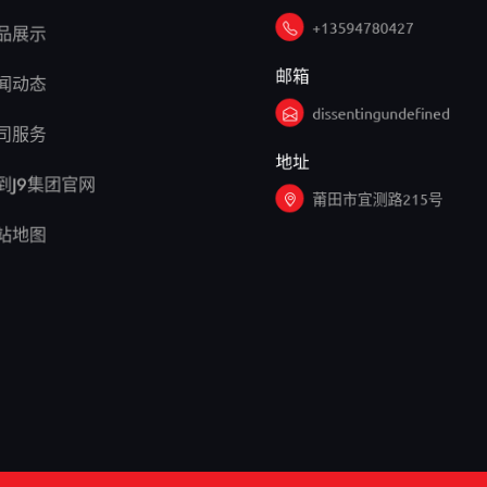
+13594780427
品展示
邮箱
闻动态
dissentingundefined
司服务
地址
到J9集团官网
莆田市宜测路215号
站地图