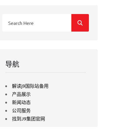
导航
解读j9国际站备用
产品展示
新闻动态
公司服务
找到J9集团官网