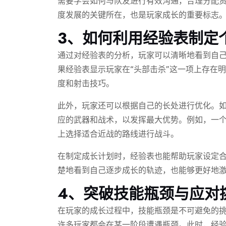
需要学会如何与队友进行有效沟通，合理分配
度发展的关键所在，也是玩家成长的重要标志
3、如何利用经验表制定
通过对经验表的分析，玩家可以清晰地看到自
果经验表显示玩家在“头部击杀”这一项上存在
度和射击技巧。
此外，玩家还可以根据自己的长处进行优化。
应的武器和战术，以发挥最大优势。例如，一
上选择适合近战的路线进行战斗。
在制定成长计划时，经验表也能帮助玩家设定
楚地看到自己逐步成长的轨迹，也能够更好地
4、突破技能瓶颈与应对
在玩家的成长过程中，技能瓶颈是不可避免的
许多玩家都会在某一阶段遭遇瓶颈。此时，经