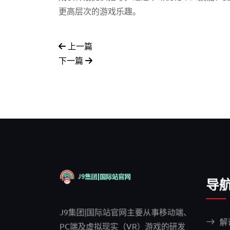
更高层次的游戏乐趣。
上一篇
下一篇
导
J9集团|国际站官网主要从事移动端、
解
PC端及虚拟现实（VR）游戏的研发