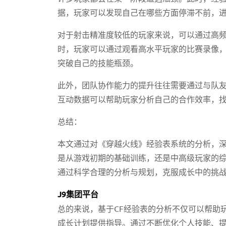
据，玩家可以发现自己在哪些方面停滞不前，
对于射击精准度较低的玩家来说，可以通过高
时，玩家可以通过观看高水平玩家的比赛录像
突破自己的技能瓶颈。
此外，团队协作能力的提升往往需要通过与队
互动数据可以帮助玩家分析自己的合作效率，
总结：
本文通过对《穿越火线》经验表系统的分析，
是从游戏初期的基础训练，还是中高级玩家的
通过科学合理的分析与规划，克服成长中的挑
J9集团平台
总的来说，基于CF经验表的分析不仅可以帮助
成长计划提供指导。通过不断优化个人技能、