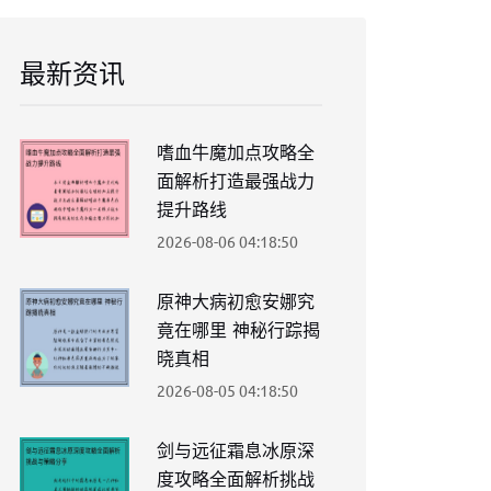
最新资讯
嗜血牛魔加点攻略全
面解析打造最强战力
提升路线
2026-08-06 04:18:50
原神大病初愈安娜究
竟在哪里 神秘行踪揭
晓真相
2026-08-05 04:18:50
剑与远征霜息冰原深
度攻略全面解析挑战